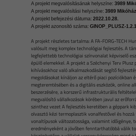
A projekt megvalósításának helyszíne:
3989 Mikó
A projekt megvalósítási helyszíne:
3989 Mikóháza
A projekt befejezési dátuma:
2022.10.28.
A projekt azonosító száma:
GINOP_PLUSZ-1.2.1
A projekt részletes tartalma: A FA-FORG-TECH Hung
valósult meg komplex technológiai fejlesztés. A 
legfejlettebb technológiai színvonalat képviselő e
épülő elemekkel. A projekt a Széchenyi Terv Plusz
kihívásokhoz való alkalmazkodását segítő fejleszté
megoldásokat kínáljon az eltérő piaci pozíciókban 
megteremtésében és a digitális eszközök, online a
beszerzésére, a korszerű infrastrukturális feltétel
megvalósító vállalkozások körében javul az erőfor
szinthez vezet A fejlesztés keretében a géppark kib
olvasztó kézi termoplasztik vonalfestővel és hozzá 
vonaltípusok változatossága, valamint időigénye, t
eredményeként a jövőben fenntarthatóbbá válik to
köszönhetően a vállalat versenyképessége mind a k