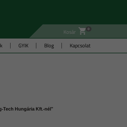
0
Kosár
ák
GYIK
Blog
Kapcsolat
g-Tech Hungária Kft.-nél"