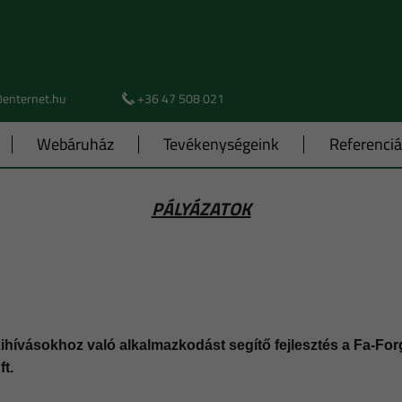
@enternet.hu
+36 47 508 021
Webáruház
Tevékenységeink
Referenci
PÁLYÁZATOK
kihívásokhoz való alkalmazkodást segítő fejlesztés a Fa-For
t.