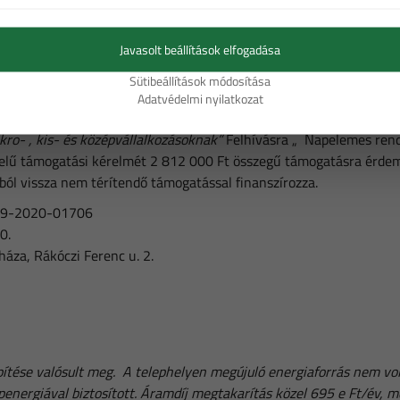
Javasolt beállítások elfogadása
Sütibeállítások módosítása
Adatvédelmi nyilatkozat
l kiadott:
ro- , kis- és középvállalkozásoknak”
Felhívásra „ Napelemes rend
 támogatási kérelmét 2 812 000 Ft összegű támogatásra érdemesn
tból vissza nem térítendő támogatással finanszírozza.
19-2020-01706
0.
za, Rákóczi Ferenc u. 2.
tése valósult meg. A telephelyen megújuló energiaforrás nem volt
energiával biztosított. Áramdíj megtakarítás közel 695 e Ft/év, mel