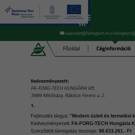
kapcsolat@faforgtech.hu | faforgtech
Főoldal
Céginformáció
Kedvezményezett:
FA-FORG-TECH HUNGÁRIA Kft.
3989 Mikóháza, Rákóczi Ferenc u. 2.
1.
Fejlesztés tárgya:
"Modern üzleti és termelési 
Kedvezményezett:
FA-FORG-TECH Hungária Kf
Szerződött támogatás összege:
98.633.261.- Ft