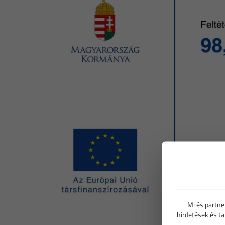
Mi és partne
hirdetések és t