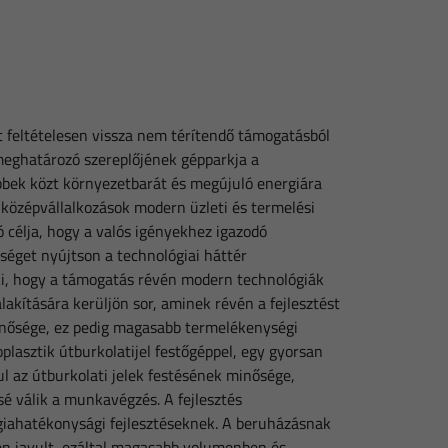
t feltételesen vissza nem térítendő támogatásból
meghatározó szereplőjének gépparkja a
többek közt környezetbarát és megújuló energiára
 középvállalkozások modern üzleti és termelési
ó célja, hogy a valós igényekhez igazodó
séget nyújtson a technológiai háttér
 ki, hogy a támogatás révén modern technológiák
lakítására kerüljön sor, aminek révén a fejlesztést
minősége, ez pedig magasabb termelékenységi
plasztik útburkolatijel festőgéppel, egy gyorsan
ul az útburkolati jelek festésének minősége,
sé válik a munkavégzés. A fejlesztés
giahatékonysági fejlesztéseknek. A beruházásnak
en javult, ezáltal magasabb volumenben és