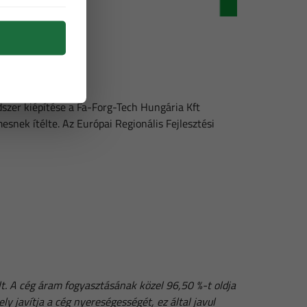
szer kiépítése a Fa-Forg-Tech Hungária Kft
ek ítélte. Az Európai Regionális Fejlesztési
. A cég áram fogyasztásának közel 96,50 %-t oldja
y javítja a cég nyereségességét, ez által javul