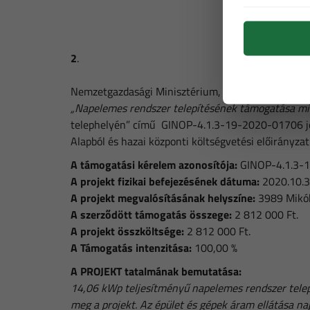
2
.
Nemzetgazdasági Minisztérium, mint Támogató álta
„Napelemes rendszer telepítésének támogatása mik
telephelyén” című GINOP-4.1.3-19-2020-01706 jelű
Alapból és hazai központi költségvetési előirányza
A támogatási kérelem azonosítója:
GINOP-4.1.3-
A projekt fizikai befejezésének dátuma:
2020.10.3
A projekt megvalósításának helyszíne:
3989 Mikóhá
A szerződött támogatás összege:
2 812 000 Ft.
A projekt összköltsége:
2 812 000 Ft.
A Támogatás intenzitása:
100,00 %
A PROJEKT tatalmának bemutatása:
14,06 kWp teljesítményű napelemes rendszer telepí
meg a projekt. Az épület és gépek áram ellátása nap