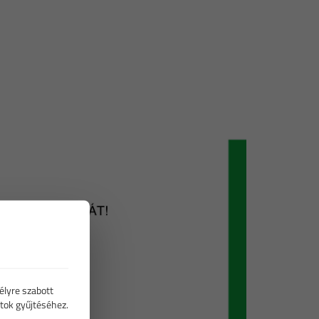
élyre szabott
tok gyűjtéséhez.