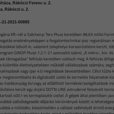
háza, Rákóczi Ferenc u. 2.
, Rákóczi u. 2.
-21-2021-00895
ária Kft-nél a Széchenyi Terv Plusz keretében 98,63 millió Forin
támogatás eredményeképpen a forgalomtechnikai piac regionálisan 
szközökkel bővült ki, valamint telephelye korszerűsítésre került, 
 program GINOP Plusz-1.2.1-21 azonosító számú „A mikro-, kis- és
sek támogatása” felhívás keretében valósult meg. A felhívás átfog
és különféle élethelyzetekben működő vállalkozások számára, segít
lkalmazások vagy ipar 4.0 megoldások bevezetésében. Célul tűzte
ek megteremtésére és digitalizált üzleti és termelési folyamatok kia
rás-hatékonyság és/vagy az előállított termékek/szolgáltatások 
ővítésre került egy önjáró DOT’N LINE extruderrel felszerelt termo
tartozó 400 l-es termoplasztik üsttel. A gépek által jelentősen jav
ovábbá szélsőségesebb időjárási körülmények között is lehetséges
vábbá a működés, köszönhetően a vállalat székhelyét érintő ener
ivitelezési technológia terén, mind a működést érintően jelentős