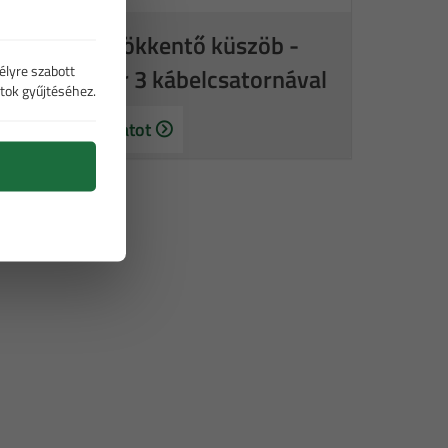
Sebességcsökkentő küszöb -
élyre szabott
fekvőrendőr 3 kábelcsatornával
tok gyűjtéséhez.
Kérjen árajánlatot