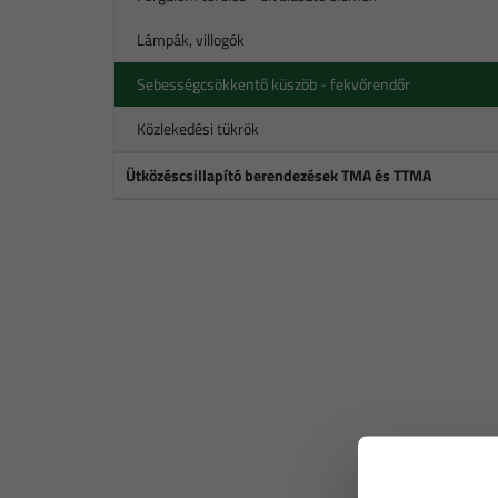
Lámpák, villogók
Sebességcsökkentő küszöb - fekvőrendőr
Közlekedési tükrök
Ütközéscsillapító berendezések TMA és TTMA