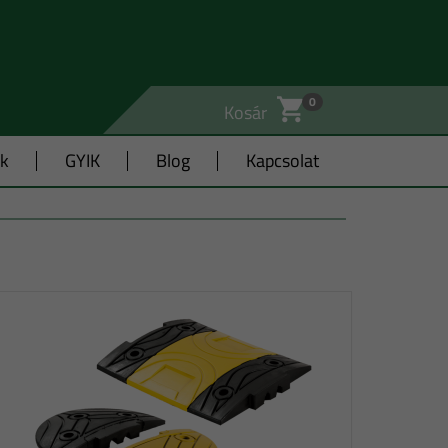
0
Kosár
ák
GYIK
Blog
Kapcsolat