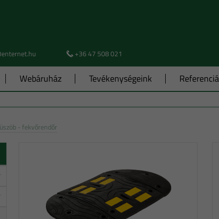
@enternet.hu
+36 47 508 021
Webáruház
Tevékenységeink
Referenci
üszöb - fekvőrendőr