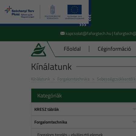
kapcsolat@faforgtech.hu | faforgtech
Főoldal
Céginformáció
Kínálatunk
Kínálatunk
Forgalomtechnika
Sebességcsökkentő k
Kategóriák
KRESZ táblák
Forgalomtechnika
Forgalom terelés - elválasztó elemek