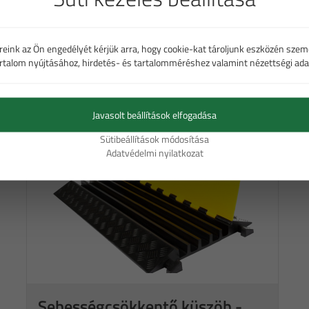
Sebességcsökkentő küszöb -
reink az Ön engedélyét kérjük arra, hogy cookie-kat tároljunk eszközén szem
fekvőrendőr 2 kábelcsatornával
artalom nyújtásához, hirdetés- és tartalomméréshez valamint nézettségi ada
Kérjen árajánlatot
Javasolt beállítások elfogadása
Sütibeállítások módosítása
Adatvédelmi nyilatkozat
Sebességcsökkentő küszöb -