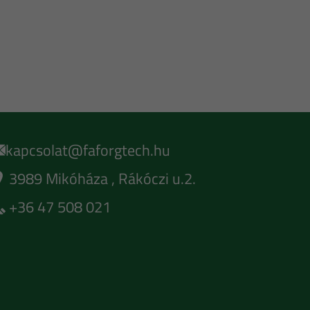
kapcsolat@faforgtech.hu
3989
Mikóháza
,
Rákóczi u.2.
+36 47 508 021