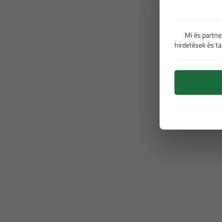
Mi és partne
hirdetések és t