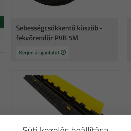
Sebességcsökkentő küszöb -
fekvőrendőr PVB 5M
Kérjen árajánlatot
Süti kezelés beállítása