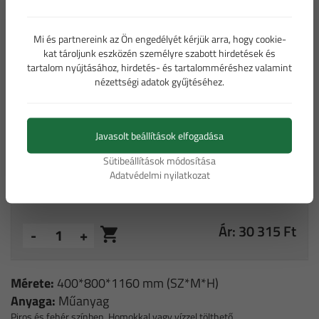
Mi és partnereink az Ön engedélyét kérjük arra, hogy cookie-
Műanyag New Jersey elválasztó elem
kat tároljunk eszközén személyre szabott hirdetések és
tartalom nyújtásához, hirdetés- és tartalomméréshez valamint
80 cm (bruttó ár)
nézettségi adatok gyűjtéséhez.
Bővebb információ a táblákról
Javasolt beállítások elfogadása
Sütibeállítások módosítása
Adatvédelmi nyilatkozat
Ár: 30 315 Ft
-
+
Mérete:
400*800*1160 mm (SZ*M*H)
Anyaga:
Műanyag
Piros és fehér színben. Homokkal vagy vízzel tölthető.