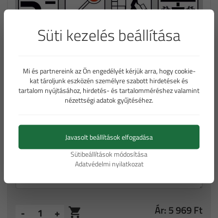
Süti kezelés beállítása
Mi és partnereink az Ön engedélyét kérjük arra, hogy cookie-
kat tároljunk eszközén személyre szabott hirdetések és
Kiegészítő jt. 250*500 mm - FA RA1
tartalom nyújtásához, hirdetés- és tartalomméréshez valamint
nézettségi adatok gyűjtéséhez.
típusú fóliával (bruttó ár)
Bővebb információ a táblákról
Javasolt beállítások elfogadása
Sütibeállítások módosítása
Adatvédelmi nyilatkozat
Ár: 5 969 Ft
-
+