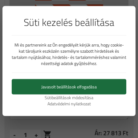
Süti kezelés beállítása
Mi és partnereink az Ön engedélyét kérjük arra, hogy cookie-
kat tároljunk eszközén személyre szabott hirdetések és
Iránytábla 500*1000 mm -FA RA2
tartalom nyújtásához, hirdetés- és tartalomméréshez valamint
nézettségi adatok gyűjtéséhez.
típusú fóliával (bruttó ár)
Bővebb információ a táblákról
Javasolt beállítások elfogadása
Sütibeállítások módosítása
Adatvédelmi nyilatkozat
Ár: 27 813 Ft
-
+