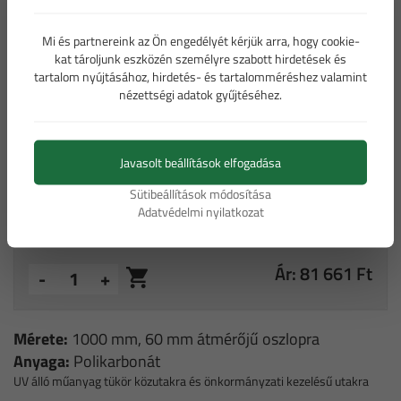
Mi és partnereink az Ön engedélyét kérjük arra, hogy cookie-
Forgalomtechnikai tükör 1000 mm -
kat tároljunk eszközén személyre szabott hirdetések és
kör alakú (bruttó ár)
tartalom nyújtásához, hirdetés- és tartalomméréshez valamint
nézettségi adatok gyűjtéséhez.
Bővebb információ a táblákról
Javasolt beállítások elfogadása
Sütibeállítások módosítása
Adatvédelmi nyilatkozat
Ár: 81 661 Ft
-
+
Mérete:
1000 mm, 60 mm átmérőjű oszlopra
Anyaga:
Polikarbonát
UV álló műanyag tükör közutakra és önkormányzati kezelésű utakra